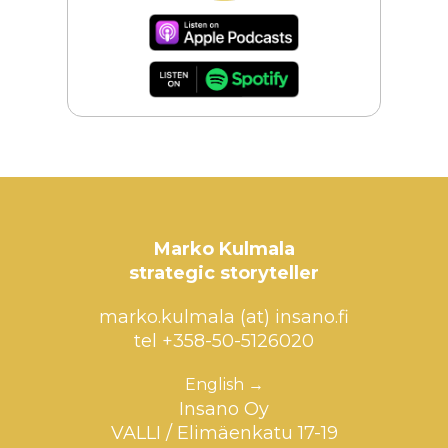
Marko Kulmala
strategic storyteller
marko.kulmala (at) insano.fi
tel +358-50-5126020
English →
Insano Oy
VALLI / Elimäenkatu 17-19